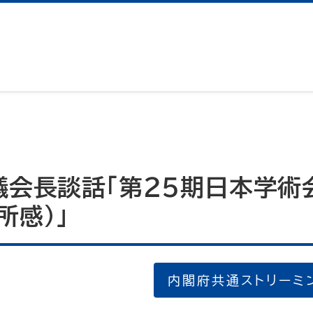
議会長談話「第25期日本学術
所感）」
内閣府共通ストリーミ