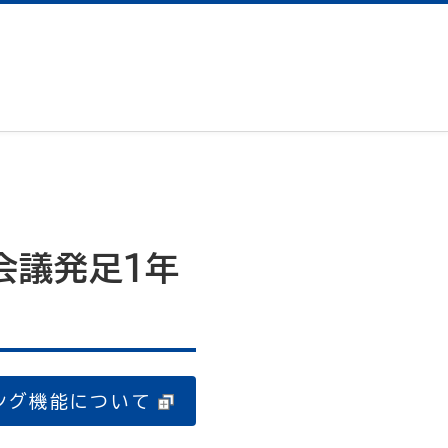
会議発足1年
ング機能について